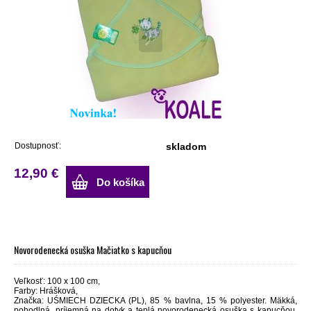
Dostupnosť:
skladom
12,90 €
Do košíka
Novorodenecká osuška Mačiatko s kapucňou
Veľkosť: 100 x 100 cm,
Farby: Hrášková,
Značka: UŚMIECH DZIECKA (PL), 85 % bavlna, 15 % polyester. Mäkká,
pohodlná, príjemná na dotyk a teplá novorodenecká osuška s kapucňou.