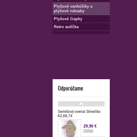
Plyšové vankúšiky a
plyšové ruksaky
Plyšové čiapky
Retro autíčka
Odporúčame
Semišový overal Slniečko
62,68,74
29,90 €
Detail