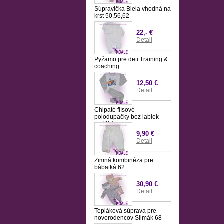
Súpravička Biela vhodná na
krst 50,56,62
22,- €
Detail
Pyžamo pre deti Training &
coaching
12,50 €
Detail
Chlpaté flísové
polodupačky bez labiek
podšité
9,90 €
Detail
Zimná kombinéza pre
bábätká 62
30,90 €
Detail
Tepláková súprava pre
novorodencov Slimák 68