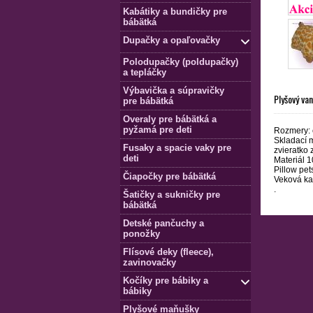
Kabátiky a bundičky pre
bábätká
Dupačky a opaľovačky
Polodupačky (poldupačky)
a tepláčky
Výbavička a súpravičky
Plyšový van
pre bábätká
Overaly pre bábätká a
pyžamá pre deti
Rozmery: c
Skladací m
Fusaky a spacie vaky pre
zvieratko 
deti
Materiál 1
Pillow pet
Čiapočky pre bábätká
Veková kat
.
Šatičky a sukničky pre
bábätká
Detské pančuchy a
ponožky
Flísové deky (fleece),
zavinovačky
Kočíky pre bábiky a
bábiky
Plyšové maňušky