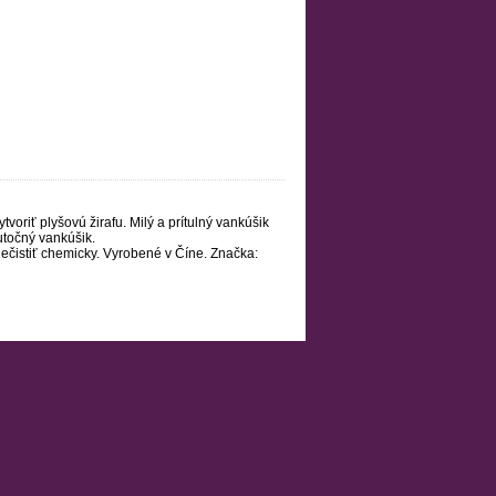
oriť plyšovú žirafu. Milý a prítulný vankúšik
utočný vankúšik.
Nečistiť chemicky. Vyrobené v Číne. Značka: