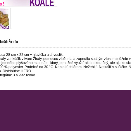
kúšik Žirafa
ca 28 cm x 22 cm + hlavička a chvostík.
alý vankúšik v tvare Žirafy, pomocou zloženia a zapnutia suchým zipsom môžete vytv
z jemného plyšového materiálu, ktorý je možné využiť ako dekoračný, ale aj ako sk
00 % polyester. Prateľné na 30 °C. Nebieliť chlórom. Nežehliť. Nesušiť v sušičke. 
s. Distribútor: HERO.
egória: 3 a viac rokov.