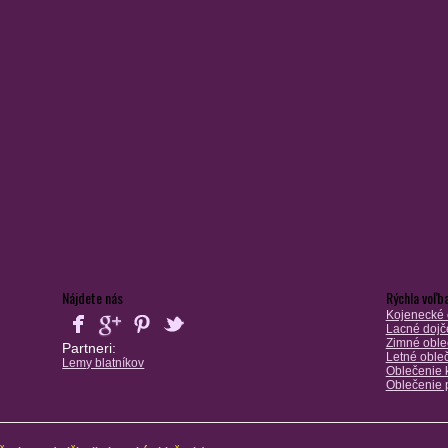
Nájdete nás
Rýchla voľb
Kojenecké 
Lacné dojč
Zimné oble
Partneri:
Letné oble
Lemy blatníkov
Oblečenie k
Oblečenie 