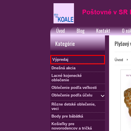
Úvod
Blog
Kontakt
O ná
Kategórie
Plyšový 
Výpredaj
Úvod
Dnešná akcia
Lacné kojenecké
oblečenie
Oblečenie podľa veľkosti
Oblečenie podľa účelu
Rôzne detské oblečenie,
veci
Body pre bábätká
Košieľky pre
novorodencov a tričká