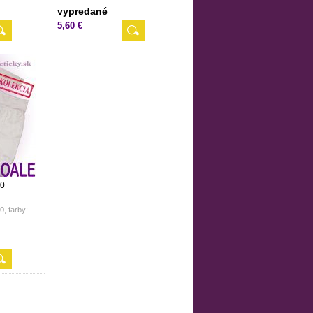
vypredané
5,60 €
50
0, farby: