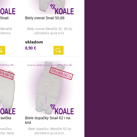
 Snail
Biely overal Snail 50,68
 Slimáčik
Biely overal Slimáčik 50, 68 do
odenca.
pôrodnice aj na krst.
skladom
8,90 €
ravička
Biele dupačky Snail 62 i na
krst
pravička
Biele dupačky Slimáčik 62 do
rby: biela.
pôrodnice aj na krst.