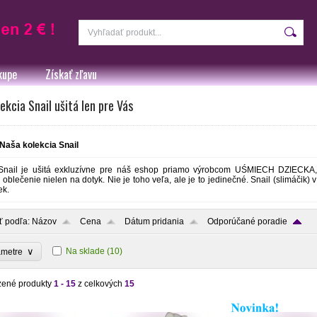
kupe
Získať zľavu
ekcia Snail ušitá len pre Vás
Naša kolekcia Snail
Snail je ušitá exkluzívne pre náš eshop priamo výrobcom UŚMIECH DZIECKA, 
oblečenie nielen na dotyk. Nie je toho veľa, ale je to jedinečné. Snail (slimáčik) v
ek.
ť podľa:
Názov
Cena
Dátum pridania
Odporúčané poradie
∨
Na sklade
(10)
ametre
zené produkty
1 - 15
z celkových
15