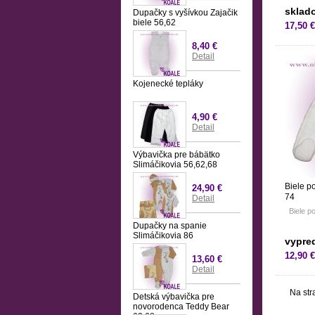
sklad
Dupačky s vyšívkou Zajačik
biele 56,62
17,50 €
8,40 €
Detail
Kojenecké tepláky
4,90 €
Detail
Výbavička pre bábätko
Slimáčikovia 56,62,68
Biele p
24,90 €
74
Detail
Biele p
Dupačky na spanie
Slimáčikovia 86
vypre
12,90 €
13,60 €
Detail
Na str
Detská výbavička pre
novorodenca Teddy Bear