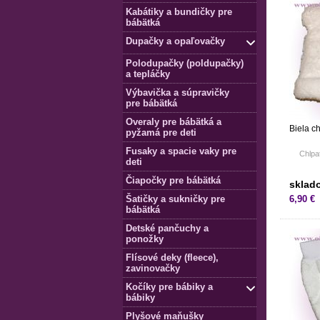
Kabátiky a bundičky pre
bábätká
Dupačky a opaľovačky
Polodupačky (poldupačky)
a tepláčky
Výbavička a súpravičky
pre bábätká
Overaly pre bábätká a
Biela c
pyžamá pre deti
Fusaky a spacie vaky pre
Chlpat
deti
Čiapočky pre bábätká
sklad
Šatičky a sukničky pre
6,90 €
bábätká
Detské pančuchy a
ponožky
Flísové deky (fleece),
zavinovačky
Kočíky pre bábiky a
bábiky
Plyšové maňušky