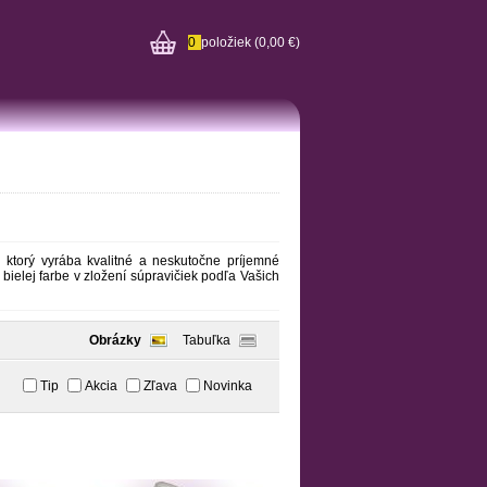
0
položiek
(0,00 €)
ktorý vyrába kvalitné a neskutočne príjemné
 bielej farbe v zložení súpravičiek podľa Vašich
Obrázky
Tabuľka
Tip
Akcia
Zľava
Novinka