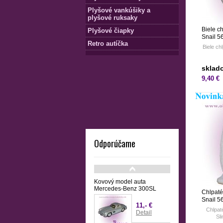
Plyšové vankúšiky a
plyšové ruksaky
Biele c
Plyšové čiapky
Snail 5
Retro autíčka
Biele ch
sklad
9,40 €
Odporúčame
Kovový model auta
Mercedes-Benz 300SL
Chlpaté
Snail 5
11,- €
Chlpat
Detail
Sl