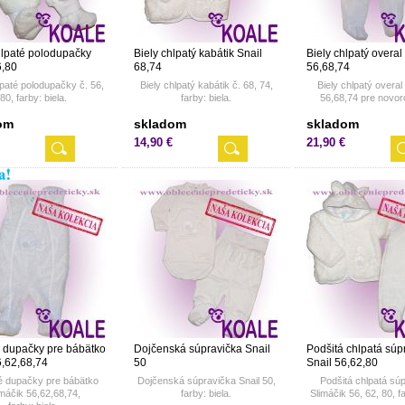
hlpaté polodupačky
Biely chlpatý kabátik Snail
Biely chlpatý overal
6,80
68,74
56,68,74
lpaté polodupačky č. 56,
Biely chlpatý kabátik č. 68, 74,
Biely chlpatý overal
80, farby: biela.
farby: biela.
56,68,74 pre novor
om
skladom
skladom
14,90 €
21,90 €
 dupačky pre bábätko
Dojčenská súpravička Snail
Podšitá chlpatá súp
6,62,68,74
50
Snail 56,62,80
é dupačky pre bábätko
Dojčenská súpravička Snail 50,
Podšitá chlpatá sú
imáčik 56,62,68,74,
farby: biela.
Slimáčik 56, 62, 80, fa