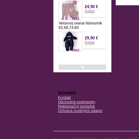
62,68
24,90 €
Detail
Velúrový overal Námorník
62,68,74,80
29,90 €
Detail
Informácie
Kontakt
Obchodné podmienky
Reklamačný poriadok
Ochrana osobných údajov