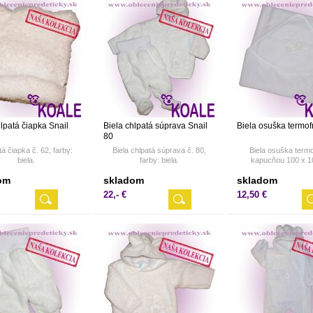
hlpatá čiapka Snail
Biela chlpatá súprava Snail
Biela osuška termof
80
á čiapka č. 62, farby:
Biela chlpatá súprava č. 80,
Biela osuška termo
biela.
farby: biela.
kapucňou 100 x 1
om
skladom
skladom
22,- €
12,50 €