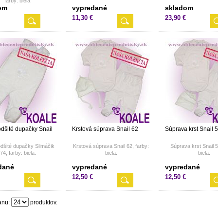
farby: biela.
om
vypredané
skladom
11,30 €
23,90 €
odšité dupačky Snail
Krstová súprava Snail 62
Súprava krst Snail 
odšité dupačky Slimáčik
Krstová súprava Snail 62, farby:
Súprava krst Snail 5
74, farby: biela.
biela.
biela.
dané
vypredané
vypredané
12,50 €
12,50 €
anu:
produktov.