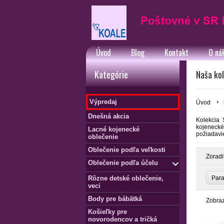
Úvod
Blog
Kontakt
O ná
Kategórie
Naša kol
Výpredaj
Úvod
Dnešná akcia
Kolekcia 
kojenecké 
Lacné kojenecké
požiadavi
oblečenie
Oblečenie podľa veľkosti
Zoradi
Oblečenie podľa účelu
Rôzne detské oblečenie,
Par
veci
Body pre bábätká
Zobra
Košieľky pre
novorodencov a tričká