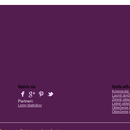
Nájdete nás
Rýchla voľb
Kojenecké 
Lacné dojč
Zimné oble
Partneri:
Letné oble
Lemy blatníkov
Oblečenie k
Oblečenie 