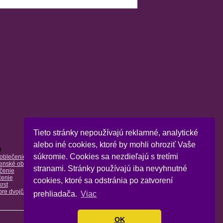
Tieto stránky nepoužívajú reklamné, analytické
alebo iné cookies, ktoré by mohli ohroziť Vaše
a
súkromie. Cookies sa nezdieľajú s tretími
oblečenie
enské oblečenie
stranami. Stránky používajú iba nevyhnutné
čenie
čenie
cookies, ktoré sa odstránia po zatvorení
rst
pre dvojčatá
prehliadača.
Viac
OK