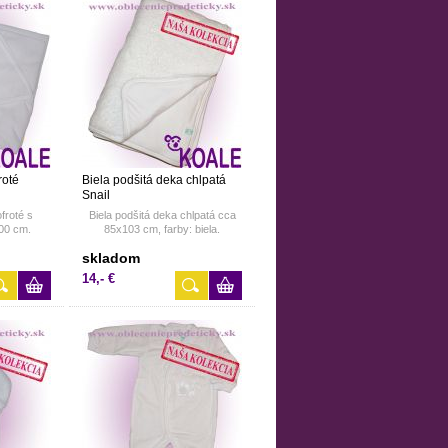
roté
Biela podšitá deka chlpatá
Snail
froté s
Biela podšitá deka chlpatá cca
00 cm.
85x103 cm, farby: biela.
skladom
14,- €