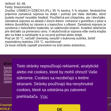
Veľkosť: 92, 98,
Farby: tmavomodrá,
Značka: UŚMIECH DZIECKA (PL), 95 % bavlna, 5 % elastan. Neskutočne
príjemná zamatová súprava na dotyk i pohľad pre Vaše dieťatko, ktoré
budete musieť neustále hladkať. Použiteľná pre chlapčeka, ale i dievčatko.
Zamatová súprava sa skladá z dvoch dielov: nohavice s gumičkou v páse a
mikina (bundička) so zipsom a s kapucňou s uškami. Zamatová súprava je
vyrobená z hebučkého materiálu so saténovým leskom. Kvalitné oblečenie
pre dieťatko za primeranú cenu. V skutočnosti je súprava ešte oveľa krajšia
ako na fotke a zamilujete si ju na prvý pohľad alebo dotyk.
Prať pri 30 °C, nečistiť chemicky, nesušiť v bubnovej sušičke, žehliť
maximálnou teplotou 150 °C, nechlórovať.
Za tovar môžete zaplatiť prevodom na účet alebo dobierkou.
Informácie
Nájdete nás
Rýchla voľba
Tieto stránky nepoužívajú reklamné, analytické
Kontakt
Kojenecké oblečenie
Obchodné podmienky
Lacné dojčenské
alebo iné cookies, ktoré by mohli ohroziť Vaše
Reklamačný poriadok
oblečenie
Partneri:
súkromie. Cookies sa nezdieľajú s tretími
Ochrana osobných
Zimné oblečenie
Lemy blatníkov
údajov
Letné oblečenie
stranami. Stránky používajú iba nevyhnutné
Oblečenie krst
Oblečenie pre dvojčatá
cookies, ktoré sa odstránia po zatvorení
prehliadača.
Viac
Copyright 2016 - 2026 © Eshop
Vytvárame eshopy - Atomer.sk
KOALE - detské oblečenie pre detičky
OK