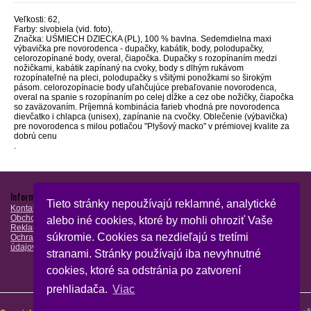
Veľkosti: 62,
Farby: sivobiela (vid. foto),
Značka: UŚMIECH DZIECKA (PL), 100 % bavlna. Sedemdielna maxi
výbavička pre novorodenca - dupačky, kabátik, body, polodupačky,
celorozopínané body, overal, čiapočka. Dupačky s rozopínaním medzi
nožičkami, kabátik zapínaný na cvoky, body s dlhým rukávom
rozopínateľné na pleci, polodupačky s všitými ponožkami so širokým
pásom. celorozopínacie body uľahčujúce prebaľovanie novorodenca,
overal na spanie s rozopínaním po celej dĺžke a cez obe nožičky, čiapočka
so zaväzovaním. Príjemná kombinácia farieb vhodná pre novorodenca
dievčatko i chlapca (unisex), zapínanie na cvočky. Oblečenie (výbavička)
pre novorodenca s milou potlačou "Plyšový macko" v prémiovej kvalite za
dobrú cenu
.
Informácie
Nájdete nás
Rýchla voľba
Tieto stránky nepoužívajú reklamné, analytické
Kontakt
Kojenecké oblečenie
Obchodné podmienky
Lacné dojčenské
alebo iné cookies, ktoré by mohli ohroziť Vaše
Reklamačný poriadok
oblečenie
Partneri:
súkromie. Cookies sa nezdieľajú s tretími
Ochrana osobných
Zimné oblečenie
Lemy blatníkov
údajov
Letné oblečenie
stranami. Stránky používajú iba nevyhnutné
Oblečenie krst
Oblečenie pre dvojčatá
cookies, ktoré sa odstránia po zatvorení
prehliadača.
Viac