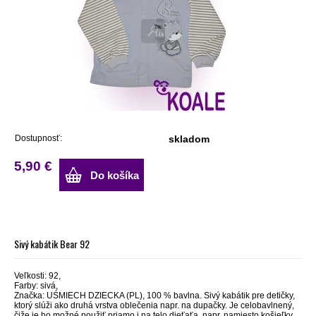
Dostupnosť:
skladom
5,90 €
Do košíka
Sivý kabátik Bear 92
Veľkosti: 92,
Farby: sivá,
Značka: UŚMIECH DZIECKA (PL), 100 % bavlna. Sivý kabátik pre detičky,
ktorý slúži ako druhá vrstva oblečenia napr. na dupačky. Je celobavlnený,
čiže je ho možné použiť priamo i na telo dieťaťa, napr. namiesto košieľky,