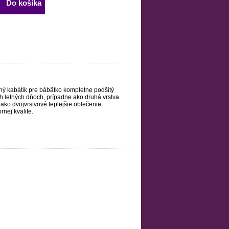
Do košíka
ý kabátik pre bábätko kompletne podšitý
ch letných dňoch, prípadne ako druhá vrstva
ako dvojvrstvové teplejšie oblečenie.
nej kvalite.