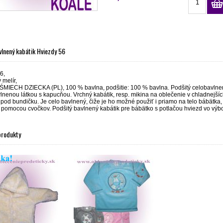
vlnený kabátik Hviezdy 56
6,
 melír,
ŚMIECH DZIECKA (PL), 100 % bavlna, podšitie: 100 % bavlna. Podšitý celobavlnen
lnenou látkou s kapucňou. Vrchný kabátik, resp. mikina na oblečenie v chladnejší
pod bundičku. Je celo bavlnený, čiže je ho možné použiť i priamo na telo bábätka, 
pomocou cvočkov. Podšitý bavlnený kabátik pre bábätko s potlačou hviezd vo výbor
produkty