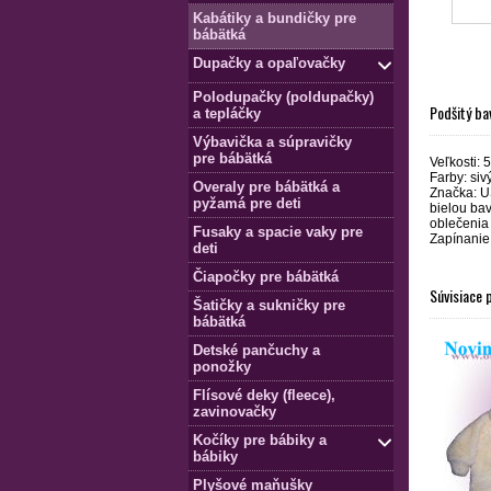
Kabátiky a bundičky pre
bábätká
Dupačky a opaľovačky
Polodupačky (poldupačky)
Podšitý ba
a tepláčky
Výbavička a súpravičky
pre bábätká
Veľkosti: 5
Farby: sivý
Overaly pre bábätká a
Značka: U
pyžamá pre deti
bielou bav
oblečenia 
Fusaky a spacie vaky pre
Zapínanie 
deti
Čiapočky pre bábätká
Súvisiace 
Šatičky a sukničky pre
bábätká
Detské pančuchy a
ponožky
Flísové deky (fleece),
zavinovačky
Kočíky pre bábiky a
bábiky
Plyšové maňušky