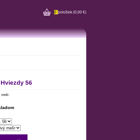
0
položiek
(0,00 €)
 Hviezdy 56
 melír.
kladom