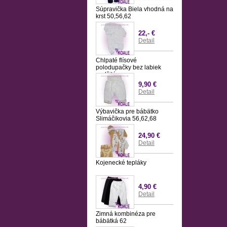
Súpravička Biela vhodná na
krst 50,56,62
22,- €
Detail
Chlpaté flísové
polodupačky bez labiek
podšité
9,90 €
Detail
Výbavička pre bábätko
Slimáčikovia 56,62,68
24,90 €
Detail
Kojenecké tepláky
4,90 €
Detail
Zimná kombinéza pre
bábätká 62