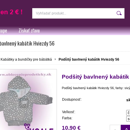
kupe
Získať zľavu
bavlnený kabátik Hviezdy 56
Kabátiky a bundičky pre bábätká
Podšitý bavlnený kabátik Hviezdy 56
Podšitý bavlnený kabátik
Podšitý bavlnený kabátik Hviezdy 56, farby: sivý
Dostupnosť:
s
Veľkosť:
Farba:
10,90 €