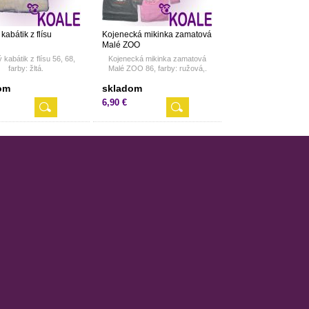
kabátik z flísu
Kojenecká mikinka zamatová
Malé ZOO
 kabátik z flísu 56, 68,
Kojenecká mikinka zamatová
farby: žltá.
Malé ZOO 86, farby: ružová,.
om
skladom
6,90 €