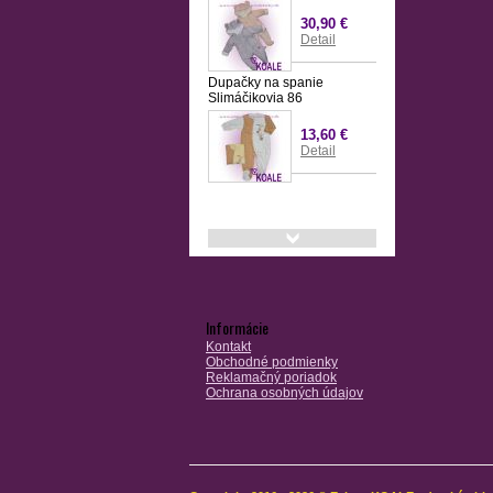
30,90 €
Detail
Dupačky na spanie
Slimáčikovia 86
13,60 €
Detail
Informácie
Kontakt
Obchodné podmienky
Reklamačný poriadok
Ochrana osobných údajov