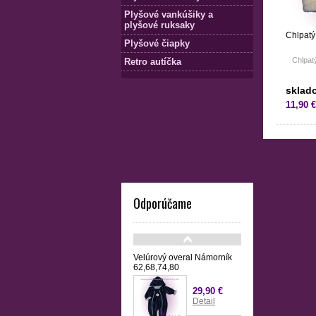
Plyšové vankúšiky a
plyšové ruksaky
Chlpatý 
Plyšové čiapky
Chlpatý
Retro autíčka
sklad
11,90 €
Odporúčame
Velúrový overal Námorník
62,68,74,80
29,90 €
Detail