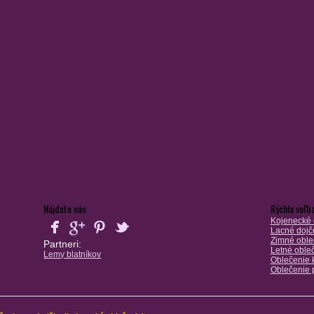
Nájdete nás
Rýchla voľb
Kojenecké 
Lacné dojč
Zimné oble
Partneri:
Letné oble
Lemy blatníkov
Oblečenie k
Oblečenie 