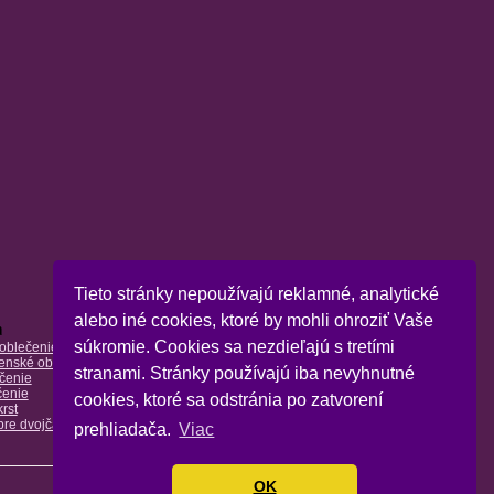
Tieto stránky nepoužívajú reklamné, analytické
alebo iné cookies, ktoré by mohli ohroziť Vaše
a
súkromie. Cookies sa nezdieľajú s tretími
oblečenie
enské oblečenie
stranami. Stránky používajú iba nevyhnutné
čenie
čenie
cookies, ktoré sa odstránia po zatvorení
rst
pre dvojčatá
prehliadača.
Viac
OK