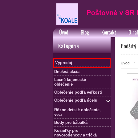
Úvod
Blog
Kontakt
O ná
Kategórie
Podšitý 
Výpredaj
Úvod
Dnešná akcia
Lacné kojenecké
oblečenie
Oblečenie podľa veľkosti
Oblečenie podľa účelu
Rôzne detské oblečenie,
veci
Body pre bábätká
Košieľky pre
novorodencov a tričká