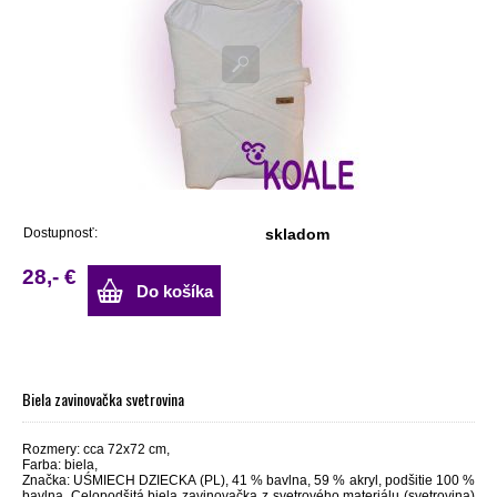
Dostupnosť:
skladom
28,- €
Do košíka
Biela zavinovačka svetrovina
Rozmery: cca 72x72 cm,
Farba: biela,
Značka: UŚMIECH DZIECKA (PL), 41 % bavlna, 59 % akryl, podšitie 100 %
bavlna. Celopodšitá biela zavinovačka z svetrového materiálu (svetrovina)