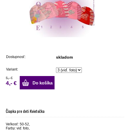
Dostupnosť:
skladom
Variant:
5,- €
4,- €
Do košíka
Čiapka pre deti Kvietočka
Veľkosť: 50-52,
Farby: viď. foto,