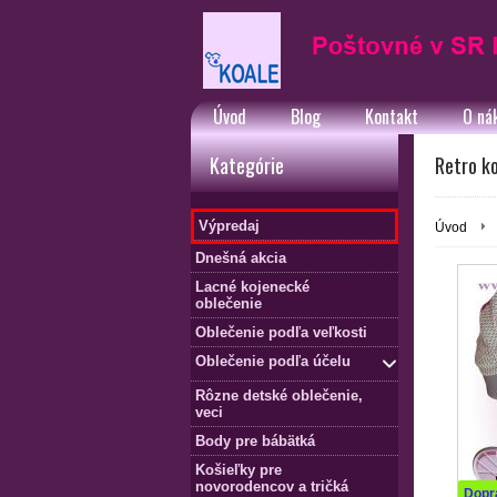
Úvod
Blog
Kontakt
O ná
Kategórie
Retro ko
Výpredaj
Úvod
Dnešná akcia
Lacné kojenecké
oblečenie
Oblečenie podľa veľkosti
Oblečenie podľa účelu
Rôzne detské oblečenie,
veci
Body pre bábätká
Košieľky pre
novorodencov a tričká
Dopr