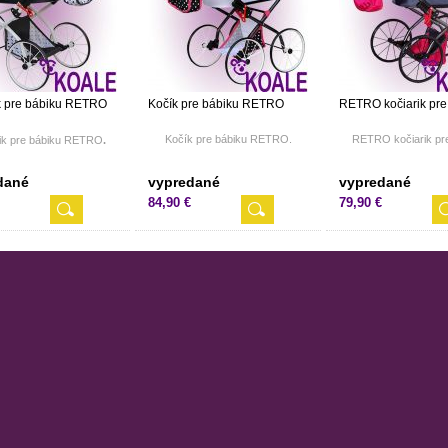
k pre bábiku RETRO
Kočík pre bábiku RETRO
RETRO kočiarik pre
Kočík pre bábiku RETRO.
RETRO kočiarik pr
rik pre bábiku RETRO
.
dané
vypredané
vypredané
84,90 €
79,90 €