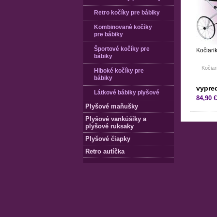
Retro kočíky pre bábiky
Kombinované kočíky
pre bábiky
Športové kočíky pre
Kočiari
bábiky
Kočia
Hlboké kočíky pre
bábiky
vypre
Látkové bábiky plyšové
84,90 €
Plyšové maňušky
Plyšové vankúšiky a
plyšové ruksaky
Plyšové čiapky
Retro autíčka