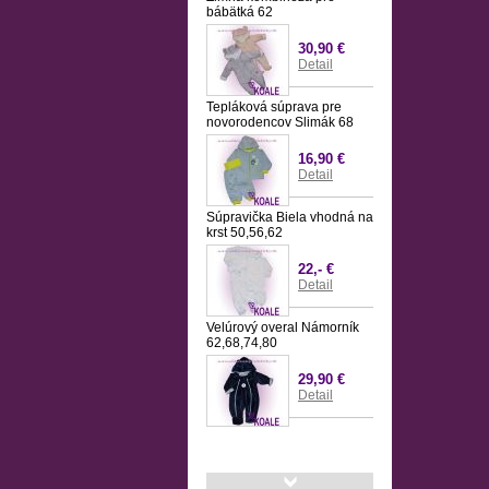
bábätká 62
30,90 €
Detail
Tepláková súprava pre
novorodencov Slimák 68
16,90 €
Detail
Súpravička Biela vhodná na
krst 50,56,62
22,- €
Detail
Velúrový overal Námorník
62,68,74,80
29,90 €
Detail