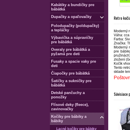
Kabátiky a bundičky pre
bábätká
Dupačky a opaľovačky
Retro koči
Polodupačky (poldupačky)
a tepláčky
Moderný re
Váha: cca
Výbavička a súpravičky
Farba: Sivá
pre bábätká
Značka: TI
Moderný re
Overaly pre bábätká a
pre bábik
pyžamá pre deti
pružinách)
zložení (
Fusaky a spacie vaky pre
Kočík vhod
deti
Tento retr
sklade len
Čiapočky pre bábätká
Poštov
Šatičky a sukničky pre
bábätká
Detské pančuchy a
Súvisiace 
ponožky
Flísové deky (fleece),
zavinovačky
Kočíky pre bábiky a
bábiky
Lacné kočíky pre bábiky