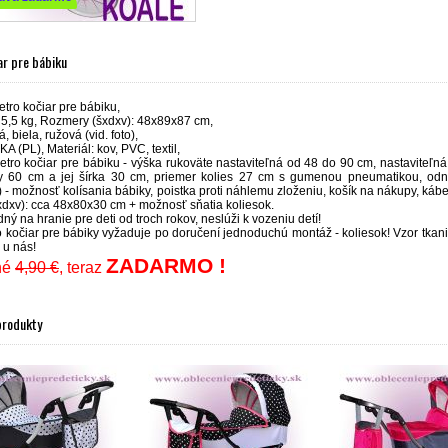
ar pre bábiku
tro kočiar pre bábiku,
 5,5 kg, Rozmery (šxdxv): 48x89x87 cm,
, biela, ružová (vid. foto),
KA (PL), Materiál: kov, PVC, textil,
tro kočiar pre bábiku - výška rukoväte nastaviteľná od 48 do 90 cm, nastaviteľná
y 60 cm a jej šírka 30 cm, priemer kolies 27 cm s gumenou pneumatikou, odním
 - možnosť kolísania bábiky, poistka proti náhlemu zloženiu, košík na nákupy, káb
šxdxv): cca 48x80x30 cm + možnosť sňatia koliesok.
ný na hranie pre deti od troch rokov, neslúži k vozeniu detí!
o kočiar pre bábiky vyžaduje po doručení jednoduchú montáž - koliesok! Vzor tkanin
 u nás!
ZADARMO !
né
4,90 €
, teraz
produkty