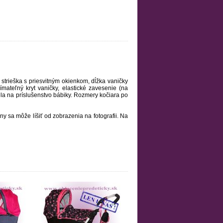
 strieška s priesvitným okienkom, dĺžka vaničky
ateľný kryt vaničky, elastické zavesenie (na
ela na príslušenstvo bábiky. Rozmery kočiara po
y sa môže líšiť od zobrazenia na fotografii. Na