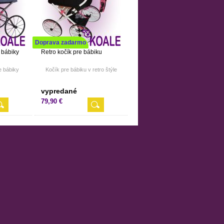
Doprava zadarmo
 bábiky
Retro kočík pre bábiku
e bábiky
Kočík pre bábiku v retro štýle
vypredané
79,90 €