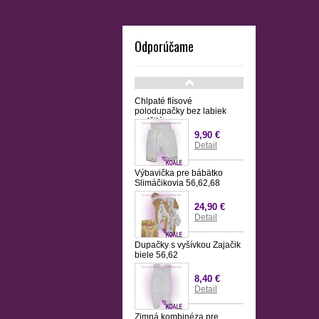
Odporúčame
Chlpaté flísové
polodupačky bez labiek
podšité
9,90 €
Detail
Výbavička pre bábätko
Slimáčikovia 56,62,68
24,90 €
Detail
Dupačky s vyšívkou Zajačik
biele 56,62
8,40 €
Detail
Zimná kombinéza pre