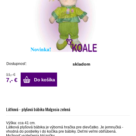
Dostupnosť:
skladom
11,- €
7,- €
Do košíka
Látková - plyšová bábika Malgosia zelená
Výška: cca 41 cm.
Látková plyšová bábika je výborná hračka pre dievčatko. Je jemnučká -
vhodná do postielky i do kočíka pre bábiky. Deťmi veľmi oblľúbená.
Možnosť vyzlečenia blúzočky.